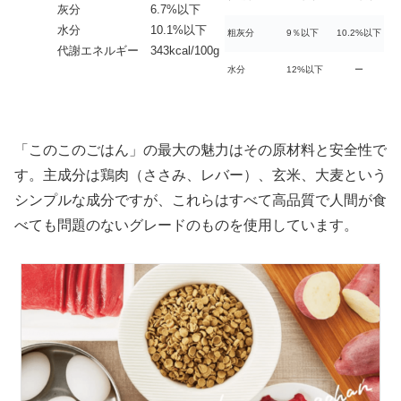
灰分 6.7%以下
水分 10.1%以下
粗灰分
9％以下
10.2%以下
代謝エネルギー 343kcal/100g
水分
12%以下
ー
「このこのごはん」の最大の魅力はその原材料と安全性で
す。主成分は鶏肉（ささみ、レバー）、玄米、大麦という
シンプルな成分ですが、これらはすべて高品質で人間が食
べても問題のないグレードのものを使用しています。