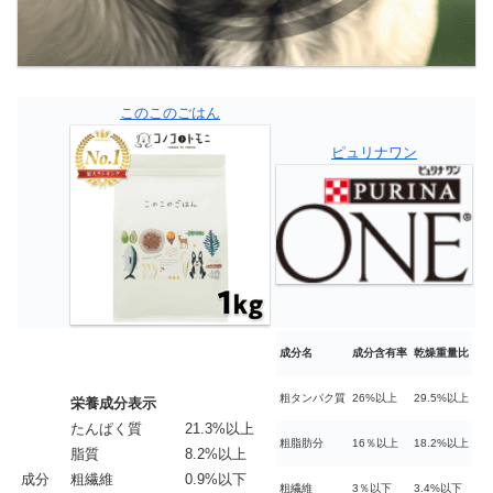
このこのごはん
ピュリナワン
成分名
成分含有率
乾燥重量比
粗タンパク質
26%以上
29.5%以上
栄養成分表示
たんぱく質 21.3%以上
粗脂肪分
16％以上
18.2%以上
脂質 8.2%以上
成分
粗繊維 0.9%以下
粗繊維
3％以下
3.4%以下