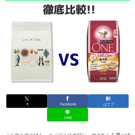
X
Facebook
はてブ
LINE