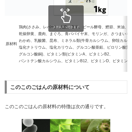
鶏肉(ささみ、レバー)、大麦、玄米、ビール酵母、鰹節、米油、
スクロールできます
乾燥卵黄、鹿肉、まぐろ、青パパイヤ末、モリンガ、さつまいも
わかめ、乳酸菌、昆布、ミネラル類(牛骨カルシウム、卵殻カルシ
原材料
塩化ナトリウム、塩化カリウム、グルコン酸亜鉛、ピロリン酸第
グルコン酸銅)、ビタミン類(ビタミンA、ビタミンB2、
パントテン酸カルシウム、ビタミンB12、ビタミンD、ビタミンE)
このこのごはんの原材料について
このこのごはんの原材料の特徴は次の通りです。