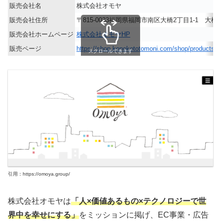
販売会社名
株式会社オモヤ
販売会社住所
〒815-0033福岡県福岡市南区大橋2丁目1-1 大
販売会社ホームページ
株式会社オモヤHP
販売ページ
https://shop.konokototomoni.com/shop/products/
スクロールできます
引用：https://omoya.group/
株式会社オモヤは
「人×価値あるもの×テクノロジーで世
界中を幸せにする」
をミッションに掲げ、EC事業・広告