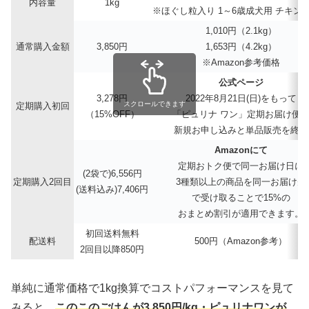
内容量
1kg
※ほぐし粒入り 1～6歳成犬用 チキン
1,010円（2.1kg）
通常購入金額
3,850円
1,653円（4.2kg）
※Amazon参考価格
公式ページ
3,278円
2022年8月21日(日)をもって
スクロールできます
定期購入初回
（15%OFF）
「ピュリナ ワン」定期お届け便
新規お申し込みと単品販売を終了
Amazonにて
定期おトク便で同一お届け日に
(2袋で)6,556円
定期購入2回目
3種類以上の商品を同一お届け先
(送料込み)7,406円
で受け取ることで15%の
おまとめ割引が適用できます。
初回送料無料
配送料
500円（Amazon参考）
2回目以降850円
単純に通常価格で1kg換算でコストパフォーマンスを見て
みると、
このこのごはんが3,850円/kg・ピュリナワンが