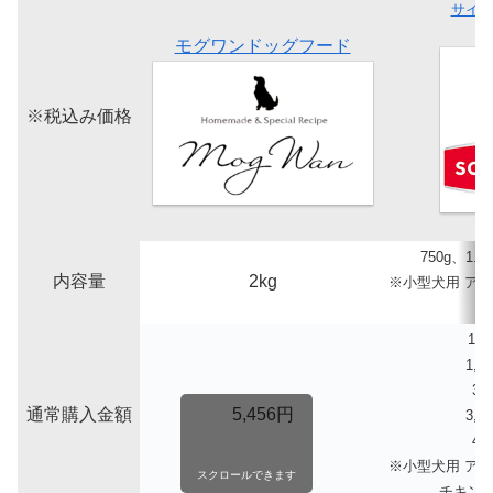
サイ
モグワンドッグフード
※税込み価格
750g、1.5
内容量
2kg
※小型犬用 アダ
1,
1,6
3,
通常購入金額
5,456円
3,8
4,
※小型犬用 アダ
スクロールできます
チキンの