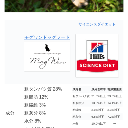
サイエンスダイエット
モグワンドッグフード
粗タンパク質 28%
成分名
成分含有率
乾燥重量比
粗脂肪 12%
粗タンパク質
21.0%以上
23.3%以上
粗脂肪分
13.0%以上
14.4%以上
粗繊維 3%
粗繊維
3.0%以下
3.3%以下
成分
粗灰分 8%
粗灰分
6.5%以下
7.2%以下
水分 8%
水分
10.0%以下
ー