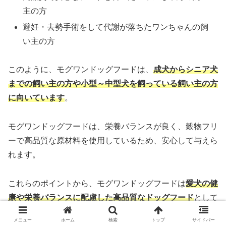
主の方
避妊・去勢手術をして代謝が落ちたワンちゃんの飼
い主の方
このように、モグワンドッグフードは、
成犬からシニア犬
までの飼い主の方や小型～中型犬を飼っている飼い主の方
に向いています
。
モグワンドッグフードは、栄養バランスが良く、穀物フリ
ーで高品質な原材料を使用しているため、安心して与えら
れます。
これらのポイントから、モグワンドッグフードは
愛犬の健
康や栄養バランスに配慮した高品質なドッグフード
として
人気があり
非常におすすめのドッグフード
です。
メニュー
ホーム
検索
トップ
サイドバー