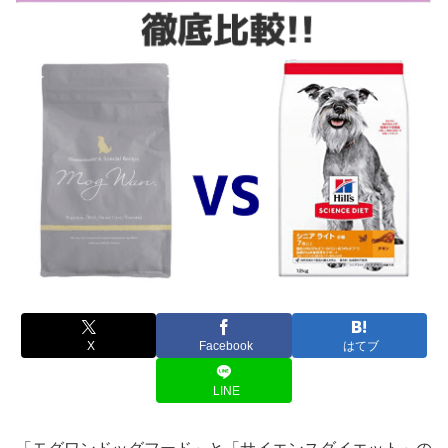
X
Facebook
はてブ
LINE